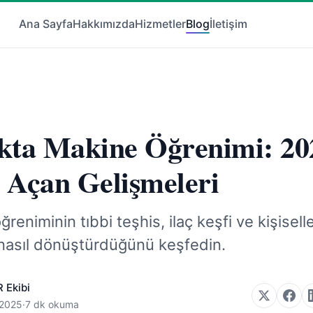
Ana Sayfa
Hakkımızda
Hizmetler
Blog
İletişim
ıkta Makine Öğrenimi: 20
r Açan Gelişmeleri
reniminin tıbbi teşhis, ilaç keşfi ve kişiselle
 nasıl dönüştürdüğünü keşfedin.
 Ekibi
 2025
·
7 dk okuma