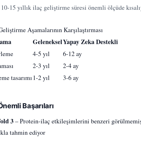
10-15 yıllık ilaç geliştirme süresi önemli ölçüde kısalı
 Geliştirme Aşamalarının Karşılaştırması
şama
Geleneksel
Yapay Zeka Destekli
rleme
4-5 yıl
6-12 ay
raması
2-3 yıl
2-4 ay
eme tasarımı
1-2 yıl
3-6 ay
Önemli Başarıları
old 3
– Protein-ilaç etkileşimlerini benzeri görülmemi
kla tahmin ediyor