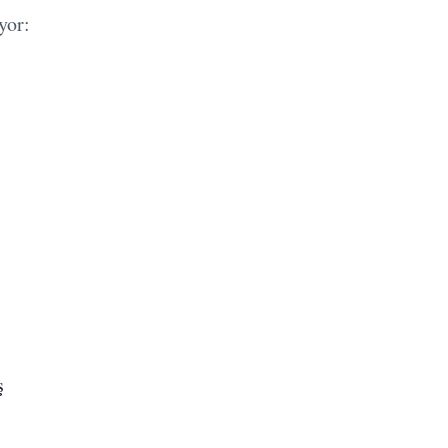
yor:
ş