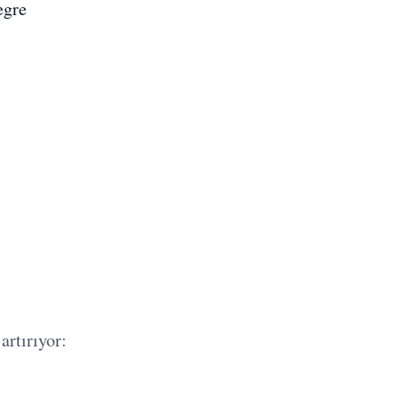
egre
artırıyor: