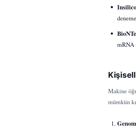
Insilic
denemel
BioNT
mRNA a
Kişisell
Makine öğre
mümkün kıl
Genomi