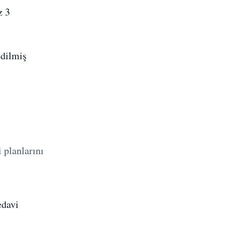
z 3
edilmiş
 planlarını
edavi