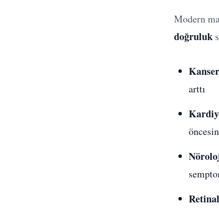
Modern mak
doğruluk
s
Kanse
arttı
Kardiy
öncesin
Nörolo
semptom
Retinal