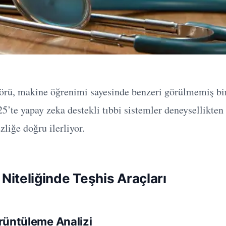
törü, makine öğrenimi sayesinde benzeri görülmemiş b
25’te yapay zeka destekli tıbbi sistemler deneysellikten
liğe doğru ilerliyor.
Niteliğinde Teşhis Araçları
rüntüleme Analizi