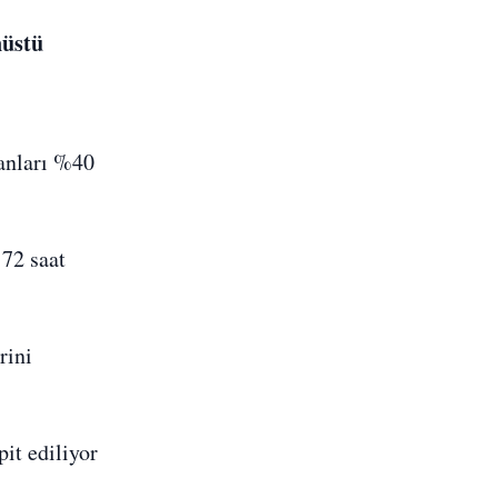
nüstü
ranları %40
 72 saat
rini
it ediliyor