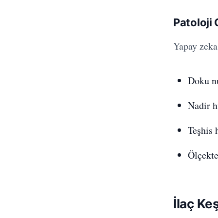
Patoloj
Yapay zeka 
Doku nu
Nadir h
Teşhis 
Ölçekte
İlaç Ke