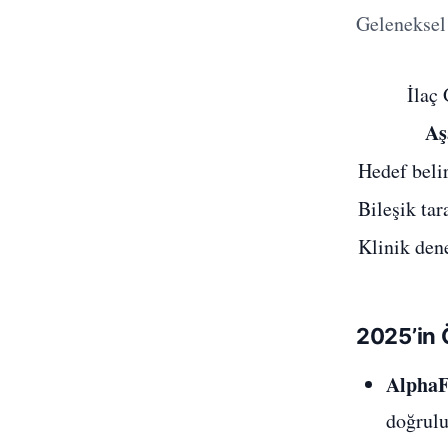
Geleneksel 
İlaç
A
Hedef beli
Bileşik ta
Klinik den
2025’in 
AlphaF
doğrulu